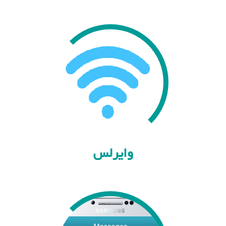
وایرلس